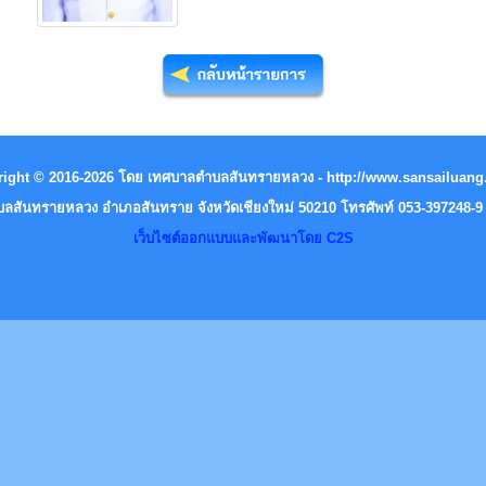
ight © 2016-2026 โดย เทศบาลตำบลสันทรายหลวง - http://www.sansailuang
สันทรายหลวง อำเภอสันทราย จังหวัดเชียงใหม่ 50210 โทรศัพท์ 053-397248-
เว็บไซต์ออกแบบและพัฒนาโดย C2S