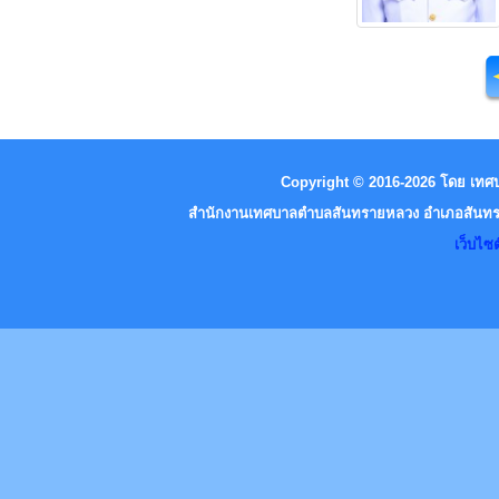
Copyright © 2016-2026 โดย เทศ
สำนักงานเทศบาลตำบลสันทรายหลวง อำเภอสันทราย
เว็บไ