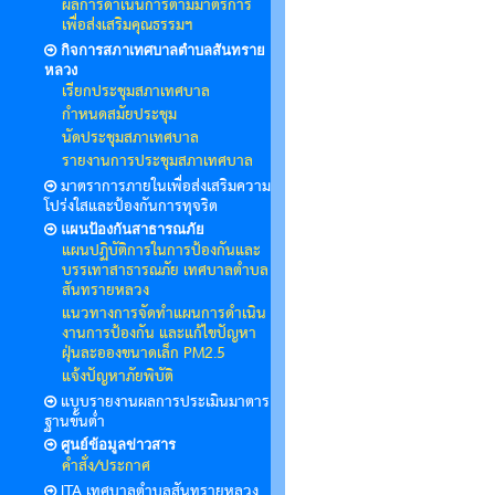
ผลการดำเนินการตามมาตรการ
เพื่อส่งเสริมคุณธรรมฯ
กิจการสภาเทศบาลตำบลสันทราย
หลวง
เรียกประชุมสภาเทศบาล
กำหนดสมัยประชุม
นัดประชุมสภาเทศบาล
รายงานการประชุมสภาเทศบาล
มาตราการภายในเพื่อส่งเสริมความ
โปร่งใสและป้องกันการทุจริต
แผนป้องกันสาธารณภัย
แผนปฏิบัติการในการป้องกันและ
บรรเทาสาธารณภัย เทศบาลตำบล
สันทรายหลวง
แนวทางการจัดทำแผนการดำเนิน
งานการป้องกัน และแก้ไขปัญหา
ฝุ่นละอองขนาดเล็ก PM2.5
แจ้งปัญหาภัยพิบัติ
แบบรายงานผลการประเมินมาตาร
ฐานขั้นต่ำ
ศูนย์ข้อมูลข่าวสาร
คำสั่ง/ประกาศ
ITA เทศบาลตำบลสันทรายหลวง