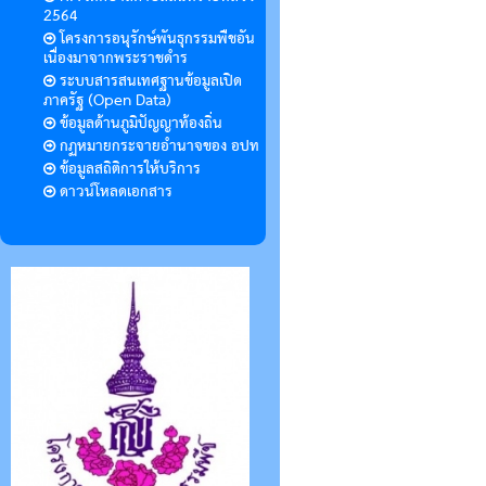
2564
โครงการอนุรักษ์พันธุกรรมพืชอัน
เนื่องมาจากพระราชดำร
ระบบสารสนเทศฐานข้อมูลเปิด
ภาครัฐ (Open Data)
ข้อมูลด้านภูมิปัญญาท้องถิ่น
กฏหมายกระจายอำนาจของ อปท
ข้อมูลสถิติการให้บริการ
ดาวน์โหลดเอกสาร