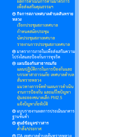
ผลการดำเนินการตามมาตรการ
เพื่อส่งเสริมคุณธรรมฯ
กิจการสภาเทศบาลตำบลสันทราย
หลวง
เรียกประชุมสภาเทศบาล
กำหนดสมัยประชุม
นัดประชุมสภาเทศบาล
รายงานการประชุมสภาเทศบาล
มาตราการภายในเพื่อส่งเสริมความ
โปร่งใสและป้องกันการทุจริต
แผนป้องกันสาธารณภัย
แผนปฏิบัติการในการป้องกันและ
บรรเทาสาธารณภัย เทศบาลตำบล
สันทรายหลวง
แนวทางการจัดทำแผนการดำเนิน
งานการป้องกัน และแก้ไขปัญหา
ฝุ่นละอองขนาดเล็ก PM2.5
แจ้งปัญหาภัยพิบัติ
แบบรายงานผลการประเมินมาตาร
ฐานขั้นต่ำ
ศูนย์ข้อมูลข่าวสาร
คำสั่ง/ประกาศ
ITA เทศบาลตำบลสันทรายหลวง