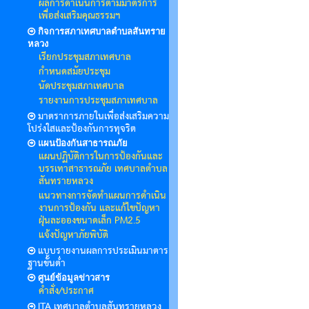
ผลการดำเนินการตามมาตรการ
เพื่อส่งเสริมคุณธรรมฯ
กิจการสภาเทศบาลตำบลสันทราย
หลวง
เรียกประชุมสภาเทศบาล
กำหนดสมัยประชุม
นัดประชุมสภาเทศบาล
รายงานการประชุมสภาเทศบาล
มาตราการภายในเพื่อส่งเสริมความ
โปร่งใสและป้องกันการทุจริต
แผนป้องกันสาธารณภัย
แผนปฏิบัติการในการป้องกันและ
บรรเทาสาธารณภัย เทศบาลตำบล
สันทรายหลวง
แนวทางการจัดทำแผนการดำเนิน
งานการป้องกัน และแก้ไขปัญหา
ฝุ่นละอองขนาดเล็ก PM2.5
แจ้งปัญหาภัยพิบัติ
แบบรายงานผลการประเมินมาตาร
ฐานขั้นต่ำ
ศูนย์ข้อมูลข่าวสาร
คำสั่ง/ประกาศ
ITA เทศบาลตำบลสันทรายหลวง