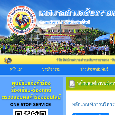
วิสัยทัศน์เทศบาลตำบลสันทรายหลวง "สันทรายสังคมดี
หน้าแรก
ข่าวกิจกรรม
ข่าวประชาสัมพันธ์
หลักเกณฑ์การบริห
หลักเกณฑ์การบริห
หลักเกณฑ์การบริหา