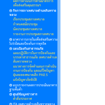
ผลการดำเนินการตามมาตรการ
เพื่อส่งเสริมคุณธรรมฯ
กิจการสภาเทศบาลตำบลสันทราย
หลวง
เรียกประชุมสภาเทศบาล
กำหนดสมัยประชุม
นัดประชุมสภาเทศบาล
รายงานการประชุมสภาเทศบาล
มาตราการภายในเพื่อส่งเสริมความ
โปร่งใสและป้องกันการทุจริต
แผนป้องกันสาธารณภัย
แผนปฏิบัติการในการป้องกันและ
บรรเทาสาธารณภัย เทศบาลตำบล
สันทรายหลวง
แนวทางการจัดทำแผนการดำเนิน
งานการป้องกัน และแก้ไขปัญหา
ฝุ่นละอองขนาดเล็ก PM2.5
แจ้งปัญหาภัยพิบัติ
แบบรายงานผลการประเมินมาตาร
ฐานขั้นต่ำ
ศูนย์ข้อมูลข่าวสาร
คำสั่ง/ประกาศ
ITA เทศบาลตำบลสันทรายหลวง