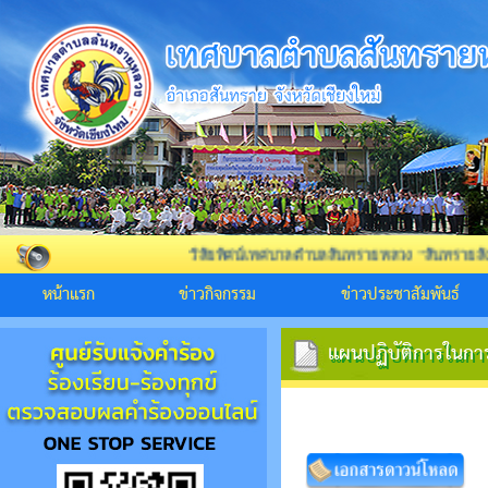
วิสัยทัศน์เทศบาลตำบลสันทรายหลวง "สันทรายสังคมดี สิ่งแวด
หน้าแรก
ข่าวกิจกรรม
ข่าวประชาสัมพันธ์
แผนปฏิบัติการในก
แผนปฏิบัติการในก