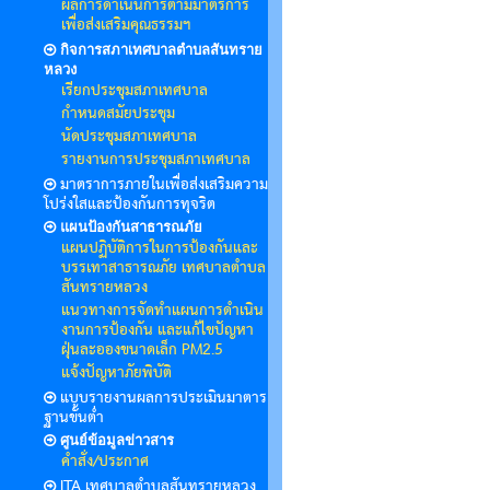
ผลการดำเนินการตามมาตรการ
เพื่อส่งเสริมคุณธรรมฯ
กิจการสภาเทศบาลตำบลสันทราย
หลวง
เรียกประชุมสภาเทศบาล
กำหนดสมัยประชุม
นัดประชุมสภาเทศบาล
รายงานการประชุมสภาเทศบาล
มาตราการภายในเพื่อส่งเสริมความ
โปร่งใสและป้องกันการทุจริต
แผนป้องกันสาธารณภัย
แผนปฏิบัติการในการป้องกันและ
บรรเทาสาธารณภัย เทศบาลตำบล
สันทรายหลวง
แนวทางการจัดทำแผนการดำเนิน
งานการป้องกัน และแก้ไขปัญหา
ฝุ่นละอองขนาดเล็ก PM2.5
แจ้งปัญหาภัยพิบัติ
แบบรายงานผลการประเมินมาตาร
ฐานขั้นต่ำ
ศูนย์ข้อมูลข่าวสาร
คำสั่ง/ประกาศ
ITA เทศบาลตำบลสันทรายหลวง